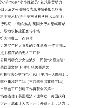
望城“雷小锋”化身“小小推销员” 花式带货助力乡村振兴
3海口天后之夜演唱会志愿者招募报名指南
科学技术局(关于安吉县科学技术局简述)
全球央行观察｜“鹰鸽激战”英国央行加息幅度减半，紧缩之路仍未走到终点
街广场地块拟建配套停车场
和扩大消费二十条解读
西安大力发展年轻人喜欢的文化形态 千年古都解锁“青春密码”
蹲点丨程序员的无人工厂梦
男子进公厕后秒变少女波波头，民警“火眼金睛”抓获盗贼
关西原文翻译_拳打镇关西原文
“精细”司机摸索公交节电小窍门 平均一天能省20度电
和李亚鹏和好了吗（王菲李亚鹏离婚了吗）
山市绿色工厂创建工作再获全区第一
为何市场都错估了美国经济？达利欧：美国政府主导了一场“大规模财富转移”
世界看大运｜成都让人离不开！外籍人士：活力与安逸并存，这里是外国就业者的理想逐梦地