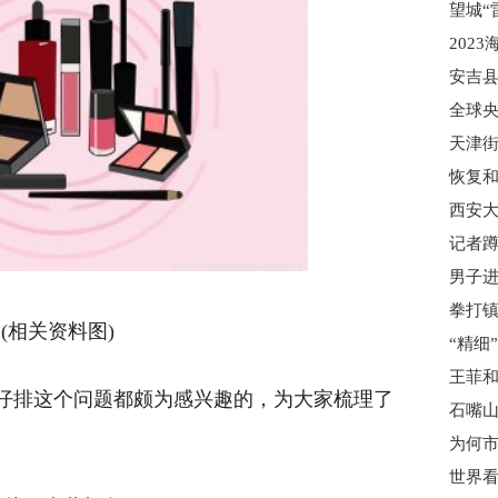
202
安吉县
天津
恢复
记者
拳打镇
(相关资料图)
王菲
仔排这个问题都颇为感兴趣的，为大家梳理了
石嘴