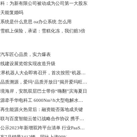
数科：为新有限公司被动成为公司第一大股东
当天能复婚吗
公系统是什么意思 oa办公系统 怎么用
给雪糕上保险，承诺：雪糕化冻，我们赔3倍
柯汽车匠心品质，实力爆表
三线建设展览馆实现改造升级
2023世界机器人大会即将召开，首次按照“机器人+”打造十大应用场景板块
全流程品质溯源，爱玛“品质开放日”揭开爱玛旺季热销的秘密
境海岸，安凯双层巴士带你“嗨翻”滨海夏日
汉兴能源牵手华电科工 6000Nm³/h大型电解水绿氢纯化撬装装备下线
可再生能源火热背后：融资能否落地成关键
中电互联与百度智能云签订战略合作协议 携手共建工业互联网新生态
工信部公示2023年新增双跨平台清单 行业PaaS平台大幅增加