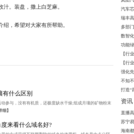
岚图汽
火收汁。装盘，撒上白芝麻。
汽车芯
瑞丰高
介绍，希望对大家有所帮助。
多部
数智
功能绿
不知
壤有什么区别
资讯
动参与，没有有机质，还极度缺水干燥;组成月壤的矿物粉末
详细】
苏宁易
度来看什么域名好?
海南都