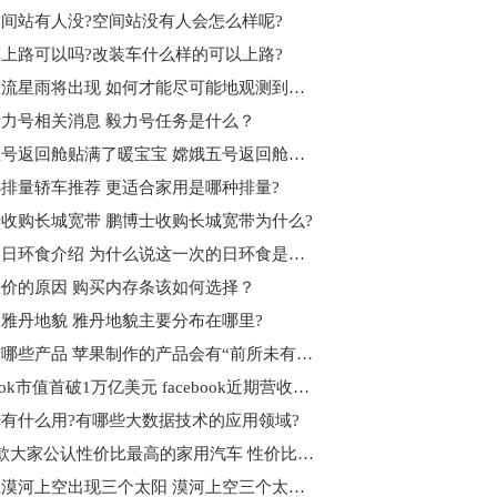
间站有人没?空间站没有人会怎么样呢?
上路可以吗?改装车什么样的可以上路?
双子座流星雨将出现 如何才能尽可能地观测到更多的流星呢?
力号相关消息 毅力号任务是什么？
嫦娥五号返回舱贴满了暖宝宝 嫦娥五号返回舱何时回来
排量轿车推荐 更适合家用是哪种排量?
收购长城宽带 鹏博士收购长城宽带为什么?
什么是日环食介绍 为什么说这一次的日环食是本世纪最美的呢?
价的原因 购买内存条该如何选择？
雅丹地貌 雅丹地貌主要分布在哪里?
苹果有哪些产品 苹果制作的产品会有“前所未有的体验”为什么?
facebook市值首破1万亿美元 facebook近期营收状况如何?
有什么用?有哪些大数据技术的应用领域?
介绍5款大家公认性价比最高的家用汽车 性价比高的车怎么选?
黑龙江漠河上空出现三个太阳 漠河上空三个太阳的成因分析