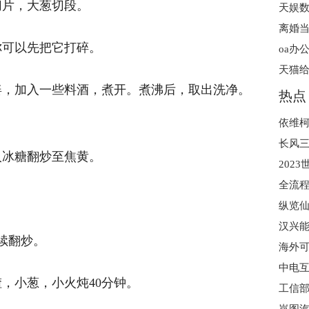
切片，大葱切段。
天娱
离婚
你可以先把它打碎。
oa办
天猫
姜，加入一些料酒，煮开。煮沸后，取出洗净。
热点
依维
长风
入冰糖翻炒至焦黄。
。
纵览仙
继续翻炒。
海外
，小葱，小火炖40分钟。