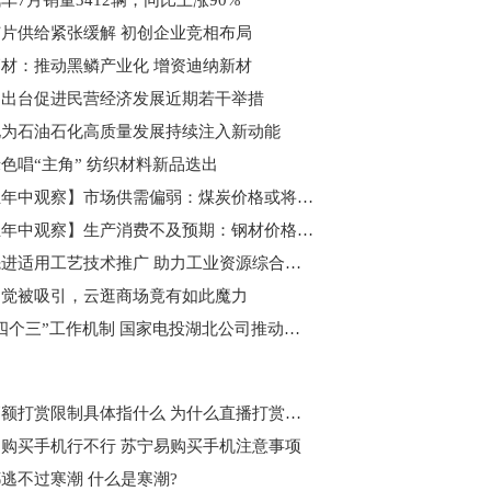
车7月销量3412辆，同比上涨90%
片供给紧张缓解 初创企业竞相布局
材：推动黑鳞产业化 增资迪纳新材
门出台促进民营经济发展近期若干举措
化为石油石化高质量发展持续注入新动能
色唱“主角” 纺织材料新品迭出
【行业年中观察】市场供需偏弱：煤炭价格或将震荡运行
【行业年中观察】生产消费不及预期：钢材价格将呈现震荡偏弱走势
强化先进适用工艺技术推广 助力工业资源综合利用行业快速发展
不觉被吸引，云逛商场竟有如此魔力
打造“四个三”工作机制 国家电投湖北公司推动主题教育走深向实
直播高额打赏限制具体指什么 为什么直播打赏将设置冷静期 ?
购买手机行不行 苏宁易购买手机注意事项
逃不过寒潮 什么是寒潮?